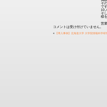
そ
で
10
そ
様
営業
コメントは受け付けていません。
«
【導入事例】北海道大学 大学院情報科学研究