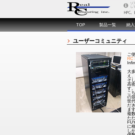
TOP
製品一覧
納入
ユーザーコミュニティ
ご
RC 
In
大
え
そ
高密
す
こ
の
世
だ
ま
複
た
FU
に格
し
偶