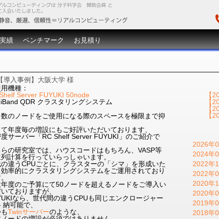
実績
ベンチマーク
お見積り
【導入事例】大阪大学 様
使用機種：
Shelf Server FUYUKI 50node
【2
finiBand QDR クラスタリングシステム
【2
【2
【2
多数のノードをご使用になる際のスペースを極限まで抑
、
して年度毎の増設にもご好評いただいております、
度サーバー「RC Shelf Server FUYUKI」のご紹介で
。
2026年0
ちらの研究室では、ハウスコードはもちろん、VASP等
2024年0
並列計算を行っていらっしゃいます。
代の違うCPUごとに、クラスターの「シマ」を形成いた
2022年1
き効率的にクラスタリングシステムをご運用されており
2022年0
す。
2020年1
数年度のご予算にて50ノードを超えるノードをご導入い
だいておりますが、
2020年0
YUKIなら、世代間の違うCPUも同じエンクロージャー
2019年0
 納可能で、
かも
Twinサーバー
のような、
2018年0
数ノードの増設が必須ではありません。