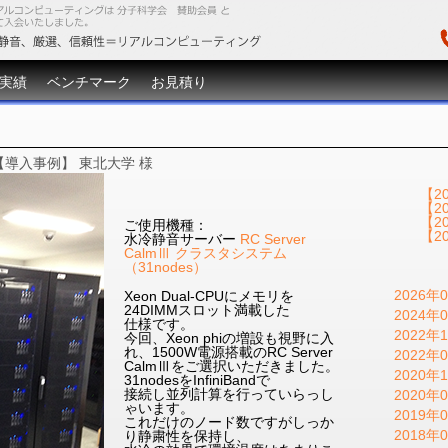
実績
ベンチマーク
お見積り
【導入事例】 東北大学 様
【2
【2
【2
ご使用機種：
【2
水冷静音サーバー
RC Server
CalmⅢ クラスタシステム
（31nodes）
2026年0
Xeon Dual-CPUにメモリを
24DIMMスロット満載した
2024年0
仕様です。
2022年1
今回、Xeon phiの増設も視野に入
れ、1500W電源搭載のRC Server
2022年0
CalmⅢをご選択いただきました。
2020年1
31nodesをInfiniBandで
接続し並列計算を行っていらっし
2020年0
ゃいます。
2019年0
これだけのノード数ですがしっか
2018年0
り静粛性を保持し、