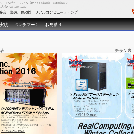
実績
ベンチマーク
お見積り
シ表
チラシ裏