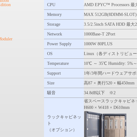
ition
ition
CPU
AMD EPYC™ Processors 
Memory
MAX 512GB(8DIMM-SLOT)
Storage
3.5/2.5inch SATA HDD 最大
Network
1000Base-T 2Port
Moduler
Power Supply
1000W 80PLUS
OS
Linux（各ディストリビュー
Temperature
10℃ ～ 35℃ Humidity: 5%～9
Support
1年/3年間ハードウェアサ
Size
高87 × 奥行520 × 幅450
騒音
34.8dB以下 ※2
省スペースラックキャビネッ
H600 × W418 × D610mm
ラックキャビネッ
ト
（オプション）