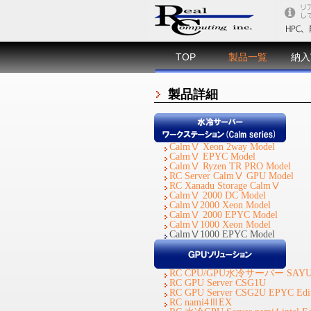
TOP
製品一覧
納入
製品詳細
CalmⅤ Xeon 2way Model
CalmⅤ EPYC Model
CalmⅤ Ryzen TR PRO Model
RC Server CalmⅤ GPU Model
RC Xanadu Storage CalmⅤ
CalmⅤ 2000 DC Model
CalmⅤ2000 Xeon Model
CalmⅤ 2000 EPYC Model
CalmⅤ1000 Xeon Model
CalmⅤ1000 EPYC Model
RC CPU/GPU水冷サーバー SAYU
RC GPU Server CSG1U
RC GPU Server CSG2U EPYC Edit
RC nami4ⅢEX