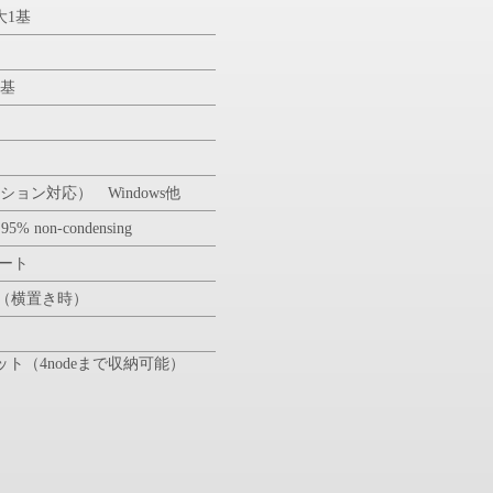
最大1基
2基
ション対応） Windows他
5% non-condensing
ポート
mm （横置き時）
ト（4nodeまで収納可能）