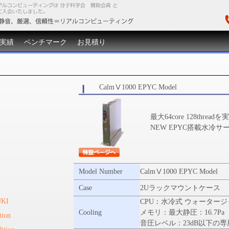
実績
ベンチマーク
お見積り
CalmⅤ1000 EPYC Model
最大64core 128thread
NEW EPYC搭載水冷サ
Model Number
CalmⅤ1000 EPYC Model
Case
2Uラックマウントケース 
KI
CPU：水冷式 ウォーター
Cooling
メモリ：最大静圧：16.7Pa
ion
音圧レベル：23dB以下の