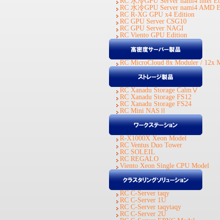
RC 水冷GPU Server nami4 intel Ed
RC 水冷GPU Server nami4 AMD Ed
RC R-XG GPU x4 Edition
RC GPU Server CSG10
RC GPU Server NAGI
RC Viento GPU Edition
RC MicroCloud 8x Moduler / 12x 
RC Xanadu Storage CalmⅤ
RC Xanadu Storage FS12
RC Xanadu Storage FS24
RC Mini NASⅡ
R-X1000X Xeon Model
RC Ventus Duo Tower
RC SOLEIL
RC REGALO
Viento Xeon Single CPU Model
RC C-Server taqy
RC C-Server 1U
RC C-Server taqytaqy
RC C-Server 2U