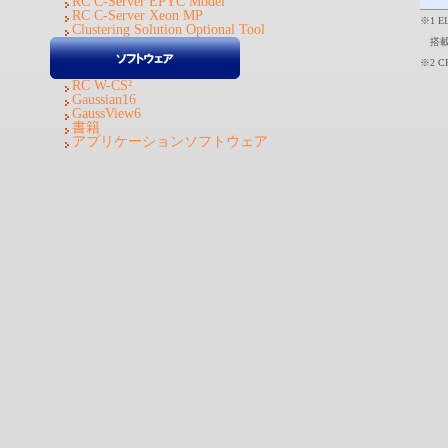
RC C-Server EPYC Model
RC C-Server Xeon MP
※1 
Clustering Solution Optional Tool
搭載
※2 
RC W-CS²
Gaussian16
GaussView6
書籍
アプリケーションソフトウェア