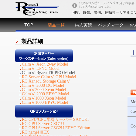
TOP
製品一覧
納入実績
ベンチマーク
お
製品詳細
CalmⅤ Xeon 2way Model
CalmⅤ EPYC Model
CalmⅤ Ryzen TR PRO Model
RC Server CalmⅤ GPU Model
RC Xanadu Storage CalmⅤ
CalmⅤ 2000 DC Model
CalmⅤ2000 Xeon Model
CalmⅤ 2000 EPYC Model
CalmⅤ1000 Xeon Model
Mo
CalmⅤ1000 EPYC Model
Ca
RC CPU/GPU水冷サーバー SAYUKI
RC GPU Server CSG1U
Co
RC GPU Server CSG2U EPYC Edition
RC nami4ⅢEX