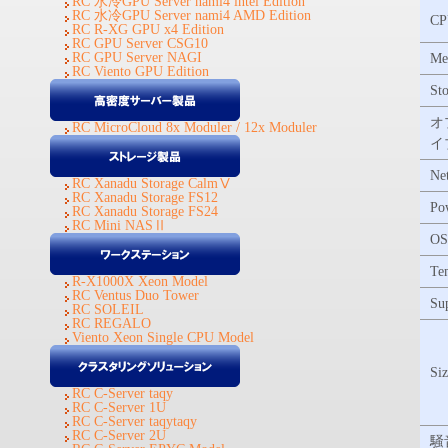
RC 水冷GPU Server nami4 intel Edition
RC 水冷GPU Server nami4 AMD Edition
CP
RC R-XG GPU x4 Edition
RC GPU Server CSG10
RC GPU Server NAGI
Me
RC Viento GPU Edition
St
オ
RC MicroCloud 8x Moduler / 12x Moduler
イ
Ne
RC Xanadu Storage CalmⅤ
RC Xanadu Storage FS12
Po
RC Xanadu Storage FS24
RC Mini NASⅡ
OS
Te
R-X1000X Xeon Model
RC Ventus Duo Tower
Su
RC SOLEIL
RC REGALO
Viento Xeon Single CPU Model
Siz
RC C-Server taqy
RC C-Server 1U
RC C-Server taqytaqy
RC C-Server 2U
騒