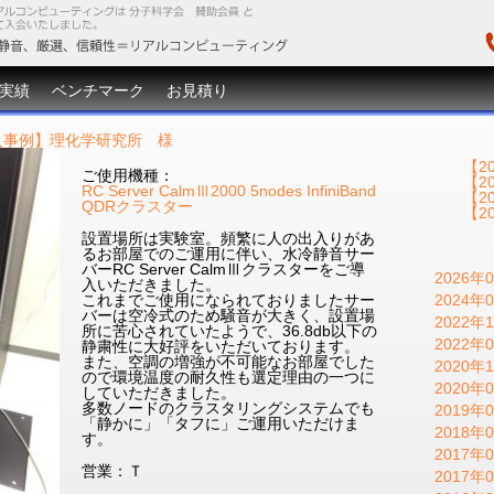
実績
ベンチマーク
お見積り
入事例】理化学研究所 様
【2
ご使用機種：
【2
RC Server CalmⅢ2000 5nodes InfiniBand
【2
QDRクラスター
【2
設置場所は実験室。頻繁に人の出入りがあ
るお部屋でのご運用に伴い、水冷静音サー
バーRC Server CalmⅢクラスターをご導
2026年0
入いただきました。
これまでご使用になられておりましたサー
2024年0
バーは空冷式のため騒音が大きく、設置場
2022年1
所に苦心されていたようで、36.8db以下の
2022年0
静粛性に大好評をいただいております。
また、空調の増強が不可能なお部屋でした
2020年1
ので環境温度の耐久性も選定理由の一つに
2020年0
していただきました。
多数ノードのクラスタリングシステムでも
2019年0
「静かに」「タフに」ご運用いただけま
2018年0
す。
2017年0
営業：Ｔ
2017年0